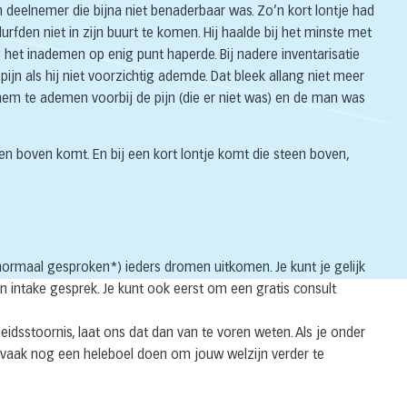
n deelnemer die bijna niet benaderbaar was. Zo’n kort lontje had
durfden niet in zijn buurt te komen. Hij haalde bij het minste met
het inademen op enig punt haperde. Bij nadere inventarisatie
ijn als hij niet voorzichtig ademde. Dat bleek allang niet meer
en hem te ademen voorbij de pijn (die er niet was) en de man was
een boven komt. En bij een kort lontje komt die steen boven,
normaal gesproken*) ieders dromen uitkomen. Je kunt je gelijk
n intake gesprek. Je kunt ook eerst om een gratis consult
eidsstoornis, laat ons dat dan van te voren weten. Als je onder
 vaak nog een heleboel doen om jouw welzijn verder te