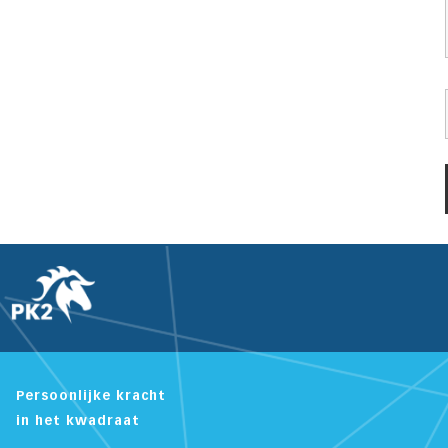
Persoonlijke kracht
in het kwadraat